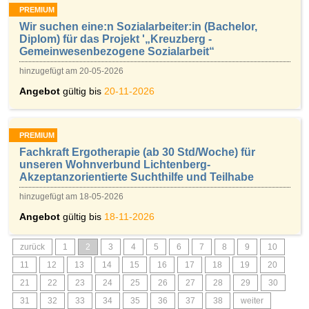
PREMIUM
Wir suchen eine:n Sozialarbeiter:in (Bachelor,
Diplom) für das Projekt '„Kreuzberg -
Gemeinwesenbezogene Sozialarbeit“
hinzugefügt am 20-05-2026
Angebot
gültig bis
20-11-2026
PREMIUM
Fachkraft Ergotherapie (ab 30 Std/Woche) für
unseren Wohnverbund Lichtenberg-
Akzeptanzorientierte Suchthilfe und Teilhabe
hinzugefügt am 18-05-2026
Angebot
gültig bis
18-11-2026
zurück
1
2
3
4
5
6
7
8
9
10
11
12
13
14
15
16
17
18
19
20
21
22
23
24
25
26
27
28
29
30
31
32
33
34
35
36
37
38
weiter