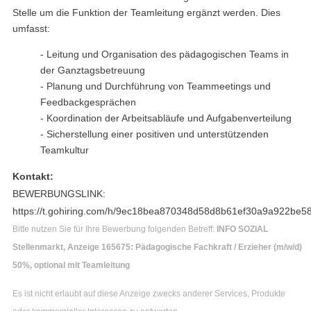
Stelle um die Funktion der Teamleitung ergänzt werden. Dies
umfasst:
- Leitung und Organisation des pädagogischen Teams in
der Ganztagsbetreuung
- Planung und Durchführung von Teammeetings und
Feedbackgesprächen
- Koordination der Arbeitsabläufe und Aufgabenverteilung
- Sicherstellung einer positiven und unterstützenden
Teamkultur
Kontakt:
BEWERBUNGSLINK:
https://t.gohiring.com/h/9ec18bea870348d58d8b61ef30a9a922be5
Bitte nutzen Sie für Ihre Bewerbung folgenden Betreff:
INFO SOZIAL
Stellenmarkt, Anzeige 165675: Pädagogische Fachkraft / Erzieher (m/w/d)
50%, optional mit Teamleitung
Es ist nicht erlaubt auf diese Anzeige zwecks anderer Services, Produkte