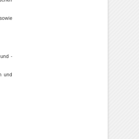
 sowie
 und -
en und