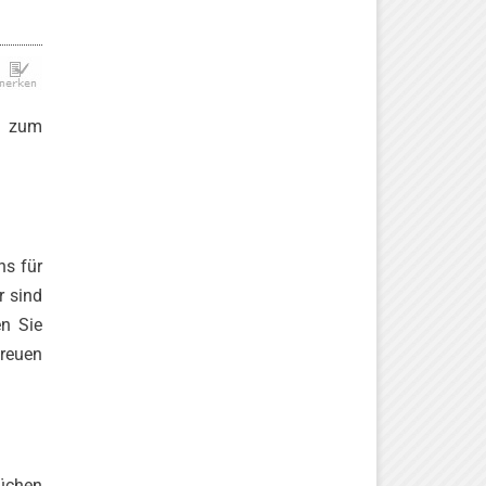
e zum
ns für
r sind
n Sie
Freuen
rüchen