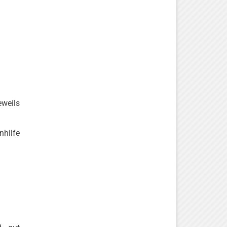
eweils
nhilfe