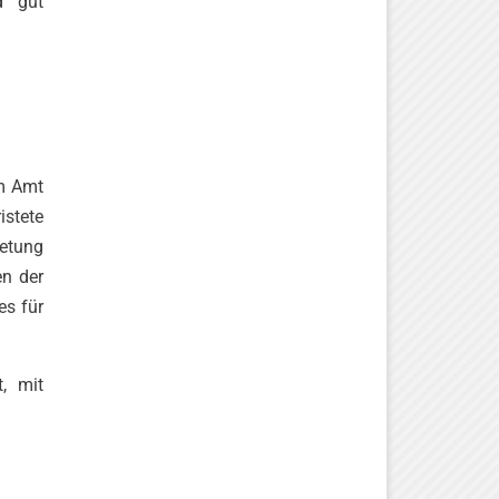
d gut
im Amt
istete
retung
en der
es für
, mit