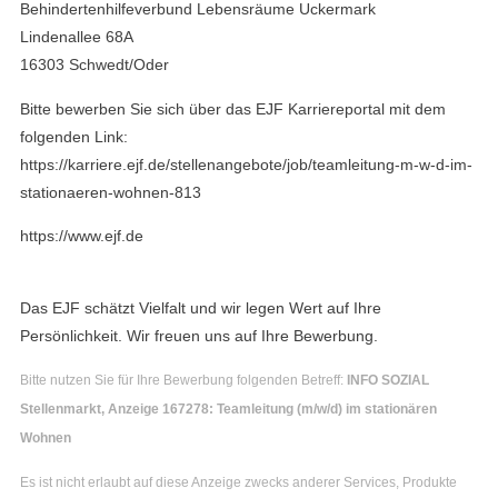
Behindertenhilfeverbund Lebensräume Uckermark
Lindenallee 68A
16303 Schwedt/Oder
Bitte bewerben Sie sich über das EJF Karriereportal mit dem
folgenden Link:
https://karriere.ejf.de/stellenangebote/job/teamleitung-m-w-d-im-
stationaeren-wohnen-813
https://www.ejf.de
Das EJF schätzt Vielfalt und wir legen Wert auf Ihre
Persönlichkeit. Wir freuen uns auf Ihre Bewerbung.
Bitte nutzen Sie für Ihre Bewerbung folgenden Betreff:
INFO SOZIAL
Stellenmarkt, Anzeige 167278: Teamleitung (m/w/d) im stationären
Wohnen
Es ist nicht erlaubt auf diese Anzeige zwecks anderer Services, Produkte