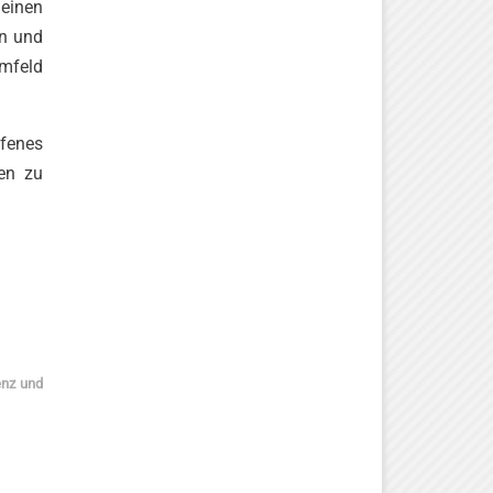
 einen
en und
mfeld
ffenes
en zu
enz und