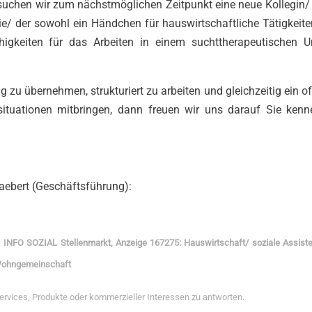
suchen wir zum nächstmöglichen Zeitpunkt eine neue Kollegin/
 die/ der sowohl ein Händchen für hauswirtschaftliche Tätigkeit
igkeiten für das Arbeiten in einem suchttherapeutischen U
zu übernehmen, strukturiert zu arbeiten und gleichzeitig ein o
ituationen mitbringen, dann freuen wir uns darauf Sie kenn
aebert (Geschäftsführung):
:
INFO SOZIAL Stellenmarkt, Anzeige 167275: Hauswirtschaft/ soziale Assist
 Wohngemeinschaft
Services, Produkte oder kommerzieller Interessen zu antworten.