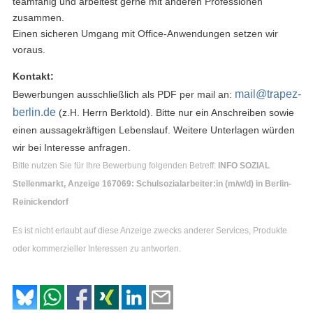
teamfähig und arbeitest gerne mit anderen Professionen
zusammen.
Einen sicheren Umgang mit Office-Anwendungen setzen wir
voraus.
Kontakt:
mail@trapez-
Bewerbungen ausschließlich als PDF per mail an:
berlin.de
(z.H. Herrn Berktold). Bitte nur ein Anschreiben sowie
einen aussagekräftigen Lebenslauf. Weitere Unterlagen würden
wir bei Interesse anfragen.
Bitte nutzen Sie für Ihre Bewerbung folgenden Betreff:
INFO SOZIAL
Stellenmarkt, Anzeige 167069: Schulsozialarbeiter:in (m/w/d) in Berlin-
Reinickendorf
Es ist nicht erlaubt auf diese Anzeige zwecks anderer Services, Produkte
oder kommerzieller Interessen zu antworten.