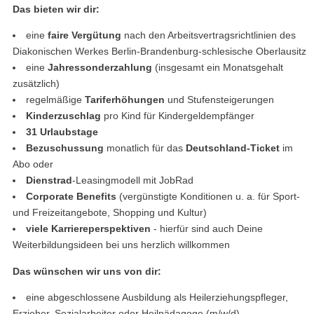
Das bieten wir dir:
eine
faire Vergütung
nach den Arbeitsvertragsrichtlinien des
Diakonischen Werkes Berlin-Brandenburg-schlesische Oberlausitz
eine
Jahressonderzahlung
(insgesamt ein Monatsgehalt
zusätzlich)
regelmäßige
Tariferhöhungen
und Stufensteigerungen
Kinderzuschlag
pro Kind für Kindergeldempfänger
31 Urlaubstage
Bezuschussung
monatlich für das
Deutschland-Ticket
im
Abo oder
Dienstrad
-Leasingmodell mit JobRad
Corporate Benefits
(vergünstigte Konditionen u. a. für Sport-
und Freizeitangebote, Shopping und Kultur)
viele Karriereperspektiven
- hierfür sind auch Deine
Weiterbildungsideen bei uns herzlich willkommen
Das wünschen wir uns von dir:
eine abgeschlossene Ausbildung als Heilerziehungspfleger,
Erzieher, Sozialarbeiter oder Heilpädagoge (m/w/d)