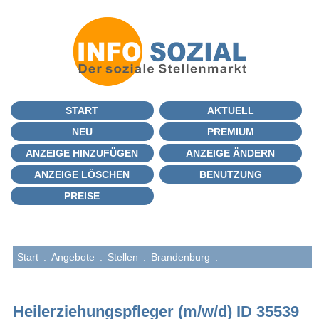
START
AKTUELL
NEU
PREMIUM
ANZEIGE HINZUFÜGEN
ANZEIGE ÄNDERN
ANZEIGE LÖSCHEN
BENUTZUNG
PREISE
Start
:
Angebote
:
Stellen
:
Brandenburg
:
Heilerziehungspfleger (m/w/d) ID 35539