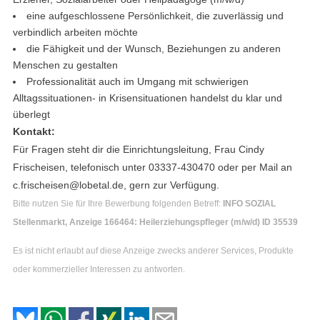
eine aufgeschlossene Persönlichkeit, die zuverlässig und
verbindlich arbeiten möchte
die Fähigkeit und der Wunsch, Beziehungen zu anderen
Menschen zu gestalten
Professionalität auch im Umgang mit schwierigen
Alltagssituationen- in Krisensituationen handelst du klar und
überlegt
Kontakt:
Für Fragen steht dir die Einrichtungsleitung, Frau Cindy
Frischeisen, telefonisch unter 03337-430470 oder per Mail an
c.frischeisen@lobetal.de, gern zur Verfügung.
Bitte nutzen Sie für Ihre Bewerbung folgenden Betreff:
INFO SOZIAL
Stellenmarkt, Anzeige 166464: Heilerziehungspfleger (m/w/d) ID 35539
Es ist nicht erlaubt auf diese Anzeige zwecks anderer Services, Produkte
oder kommerzieller Interessen zu antworten.