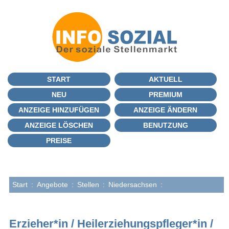
START
AKTUELL
NEU
PREMIUM
ANZEIGE HINZUFÜGEN
ANZEIGE ÄNDERN
ANZEIGE LÖSCHEN
BENUTZUNG
PREISE
Start
:
Angebote
:
Stellen
:
Niedersachsen
:
Erzieher*in / Heilerziehungspfleger*in /