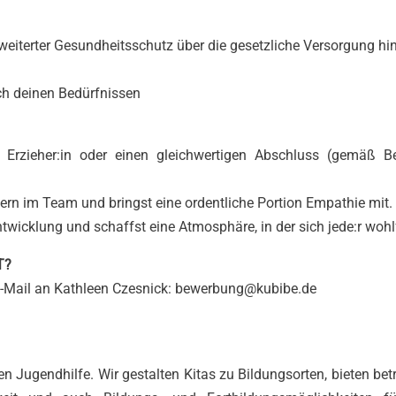
rweiterter Gesundheitsschutz über die gesetzliche Versorgung hi
ach deinen Bedürfnissen
 Erzieher:in oder einen gleichwertigen Abschluss (gemäß Be
gern im Team und bringst eine ordentliche Portion Empathie mit.
 Entwicklung und schaffst eine Atmosphäre, in der sich jede:r wohl
T?
 E-Mail an Kathleen Czesnick: bewerbung@kubibe.de
ien Jugendhilfe. Wir gestalten Kitas zu Bildungsorten, bieten bet