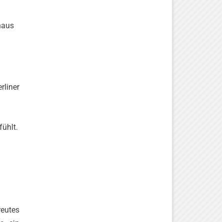
naus
rliner
fühlt.
reutes