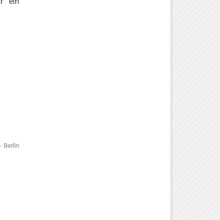
r ein
 Berlin