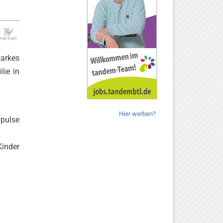
tarkes
lie in
Hier werben?
mpulse
Kinder