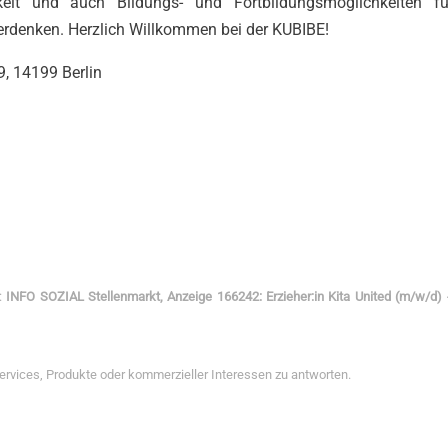
eit und auch Bildungs- und Fortbildungsmöglichkeiten fü
erdenken. Herzlich Willkommen bei der KUBIBE!
9, 14199 Berlin
f:
INFO SOZIAL Stellenmarkt, Anzeige 166242: Erzieher:in Kita United (m/w/d) -
Services, Produkte oder kommerzieller Interessen zu antworten.