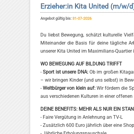
Erzieher:in Kita United (m/w/d
Angebot gültig bis:
31-07-2026
Du liebst Bewegung, schätzt kulturelle Viel
Miteinander die Basis für deine tägliche A
unserer Kita United im Maximilians-Quartier 
WO BEWEGUNG AUF BILDUNG TRIFFT
-
Sport ist unsere DNA:
Ob im großen Kitagart
– wir bringen Kinder (und uns selbst) in Be
-
Weltbürger von klein auf:
Wir fördern die Sp
aus verschiedenen Kulturen in einer offene
DEINE BENEFITS: MEHR ALS NUR EIN ST
- Faire Vergütung in Anlehnung an TV-L
- Zusätzlich 600 Euro jährlich über eine Sho
- Jährliche Erholungspauschale