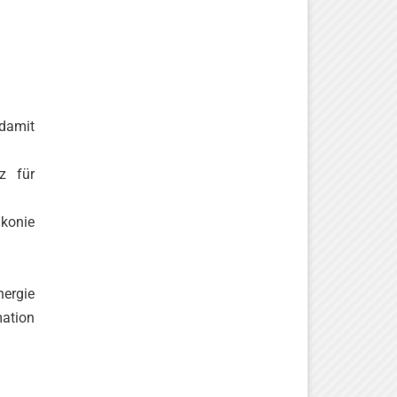
damit
z für
konie
nergie
mation