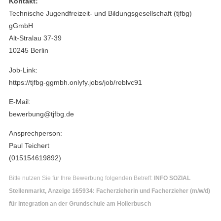
Kontakt:
Technische Jugendfreizeit- und Bildungsgesellschaft (tjfbg)
gGmbH
Alt-Stralau 37-39
10245 Berlin
Job-Link:
https://tjfbg-ggmbh.onlyfy.jobs/job/reblvc91
E-Mail:
bewerbung@tjfbg.de
Ansprechperson:
Paul Teichert
(015154619892)
Bitte nutzen Sie für Ihre Bewerbung folgenden Betreff:
INFO SOZIAL
Stellenmarkt, Anzeige 165934: Facherzieherin und Facherzieher (m/w/d)
für Integration an der Grundschule am Hollerbusch