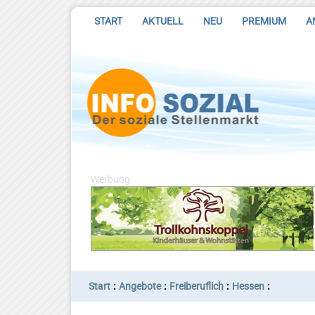
START
AKTUELL
NEU
PREMIUM
A
Werbung
:
:
:
:
Start
Angebote
Freiberuflich
Hessen