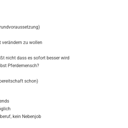
(Grundvoraussetzung)
t verändern zu wollen
ßt nicht dass es sofort besser wird
elbst Pferdemensch?
bereitschaft schon)
bends
öglich
tberuf, kein Nebenjob