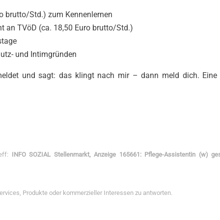
uro brutto/Std.) zum Kennenlernen
nt an TVöD (ca. 18,50 Euro brutto/Std.)
stage
hutz- und Intimgründen
ldet und sagt: das klingt nach mir – dann meld dich. Eine
eff:
INFO SOZIAL Stellenmarkt, Anzeige 165661: Pflege-Assistentin (w) ge
Services, Produkte oder kommerzieller Interessen zu antworten.