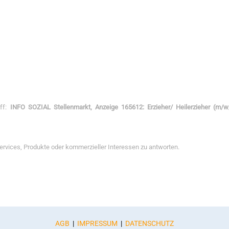
eff:
INFO SOZIAL Stellenmarkt, Anzeige 165612: Erzieher/ Heilerzieher (m/w
Services, Produkte oder kommerzieller Interessen zu antworten.
AGB
|
IMPRESSUM
|
DATENSCHUTZ