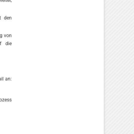
eiter,
t den
ng von
f die
il an:
ozess