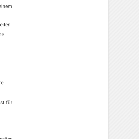
einem
eiten
he
fe
st für