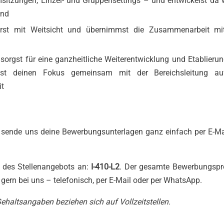
sitzungen, Einzel- und Gruppensettings – und entwickelst da w
ind
erst mit Weitsicht und übernimmst die Zusammenarbeit mi
sorgst für eine ganzheitliche Weiterentwicklung und Etablieru
test deinen Fokus gemeinsam mit der Bereichsleitung au
it
r sende uns deine Bewerbungsunterlagen ganz einfach per E-Ma
 des Stellenangebots an:
I-410-L2
. Der gesamte Bewerbungspr
h gern bei uns – telefonisch, per E-Mail oder per WhatsApp.
 Gehaltsangaben beziehen sich auf Vollzeitstellen.