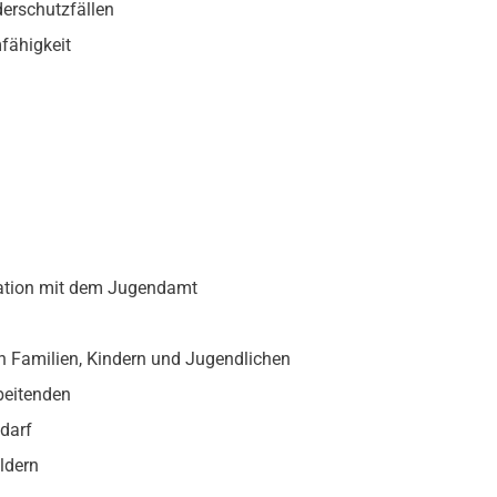
derschutzfällen
fähigkeit
ation mit dem Jugendamt
en Familien, Kindern und Jugendlichen
beitenden
edarf
ldern