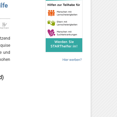
lfe
tzend
kquise
de und
 hohen
Hier werben?
d)