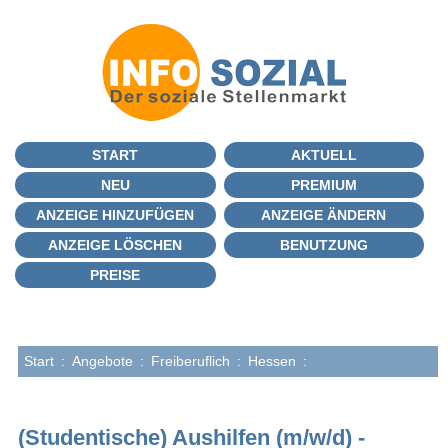
START
AKTUELL
NEU
PREMIUM
ANZEIGE HINZUFÜGEN
ANZEIGE ÄNDERN
ANZEIGE LÖSCHEN
BENUTZUNG
PREISE
Start
:
Angebote
:
Freiberuflich
:
Hessen
:
(Studentische) Aushilfen (m/w/d) -