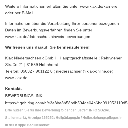
Weitere Informationen erhalten Sie unter www.klax.de/karriere
oder per E-Mail.
Informationen über die Verarbeitung Ihrer personenbezogenen
Daten im Bewerbungsverfahren finden Sie unter
www.klax.de/datenschutzhinweis-bewerbungen
Wir freuen uns darauf, Sie kennenzulernen!
Klax Niedersachsen gGmbH ¦ Hauptgeschäftsstelle ¦ Rehrwieher
Straße 21 ¦ 31559 Hohnhorst
Telefon: 05032 - 901122 0 ¦ niedersachsen@klax-online.de¦
www.klax.de
Kontakt:
BEWERBUNGSLINK:
https://t.gohiring.com/h/e3e8ba8b58bdb594de04b6bd991952110
Bitte nutzen Sie für Ihre Bewerbung folgenden Betreff:
INFO SOZIAL
Stellenmarkt, Anzeige 165252: Heilpädagog:in / Heilerziehungspfleger:in
in der Krippe Bad Nenndorf