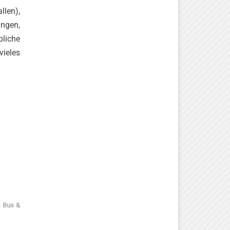
llen),
ngen,
bliche
vieles
s Bus &