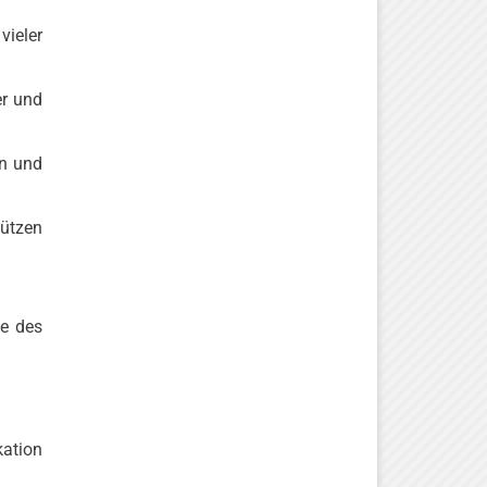
vieler
er und
rn und
tützen
se des
kation