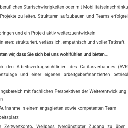
beruflichen Startschwierigkeiten oder mit Mobilitätseinschränk
Projekte zu leiten, Strukturen aufzubauen und Teams erfolgre
bringen und ein Projekt aktiv weiterzuentwickeln.
ieren: strukturiert, verlässlich, empathisch und voller Tatkraft.
en wir, dass Sie sich bei uns wohlfühlen und bieten…
h den Arbeitsvertragsrichtlinien des Caritasverbandes (AVR
zulage und einer eigenen arbeitgeberfinanzierten betriebl
tungsbereich mit fachlichen Perspektiven der Weiterentwicklung
en
die Aufnahme in einem engagierten sowie kompetenten Team
beitsplatz
e Zeitwertkonto, Wellpass (vergünstigter Zugang zu über 