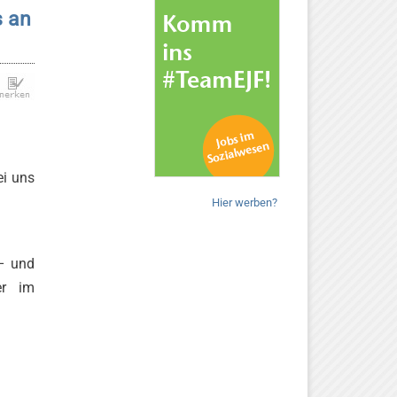
s an
ei uns
Hier werben?
– und
er im