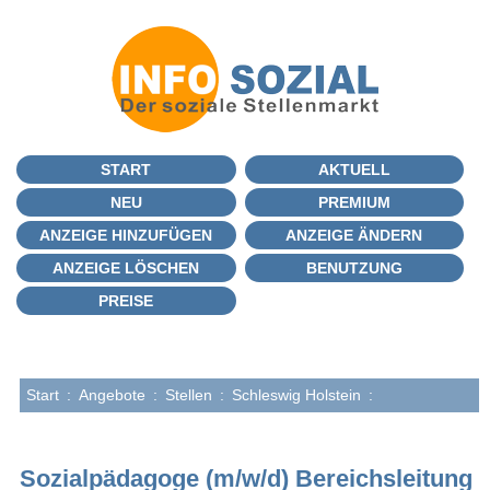
START
AKTUELL
NEU
PREMIUM
ANZEIGE HINZUFÜGEN
ANZEIGE ÄNDERN
ANZEIGE LÖSCHEN
BENUTZUNG
PREISE
Start
:
Angebote
:
Stellen
:
Schleswig Holstein
:
Sozialpädagoge (m/w/d) Bereichsleitung