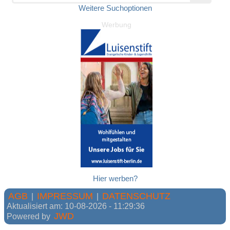
Weitere Suchoptionen
Werbung
Hier werben?
AGB
IMPRESSUM
DATENSCHUTZ
|
|
Aktualisiert am: 10-08-2026 - 11:29:36
JWD
Powered by