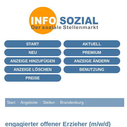
START
AKTUELL
NEU
PREMIUM
ANZEIGE HINZUFÜGEN
ANZEIGE ÄNDERN
ANZEIGE LÖSCHEN
BENUTZUNG
PREISE
Start
:
Angebote
:
Stellen
:
Brandenburg
:
engagierter offener Erzieher (m/w/d)