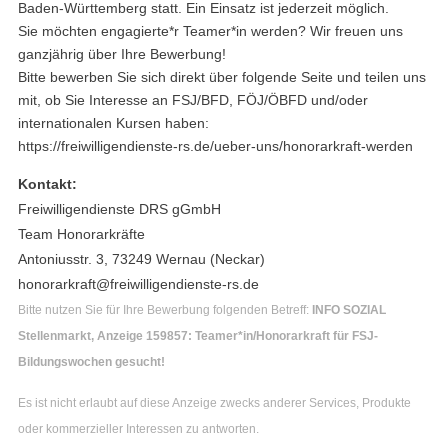
Baden-Württemberg statt. Ein Einsatz ist jederzeit möglich.
Sie möchten engagierte*r Teamer*in werden? Wir freuen uns
ganzjährig über Ihre Bewerbung!
Bitte bewerben Sie sich direkt über folgende Seite und teilen uns
mit, ob Sie Interesse an FSJ/BFD, FÖJ/ÖBFD und/oder
internationalen Kursen haben:
https://freiwilligendienste-rs.de/ueber-uns/honorarkraft-werden
Kontakt:
Freiwilligendienste DRS gGmbH
Team Honorarkräfte
Antoniusstr. 3, 73249 Wernau (Neckar)
honorarkraft@freiwilligendienste-rs.de
Bitte nutzen Sie für Ihre Bewerbung folgenden Betreff:
INFO SOZIAL
Stellenmarkt, Anzeige 159857: Teamer*in/Honorarkraft für FSJ-
Bildungswochen gesucht!
Es ist nicht erlaubt auf diese Anzeige zwecks anderer Services, Produkte
oder kommerzieller Interessen zu antworten.