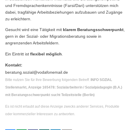
und Fremdsprachenkenntnisse (Farsi/Dari) unterstützen mich
dabei, tragfähige Arbeitsbeziehungen aufzubauen und Zugänge
zu erleichtern.
Gesucht wird eine Tätigkeit mit
klarem Beratungsschwerpunkt
,
gern in der Sozial- oder Migrationsberatung sowie in
angrenzenden Arbeitsfeldern.
Ein Eintritt ist
flexibel möglich
.
Kontakt:
beratung.sozial@vodafonemail.de
Bitte nutzen Sie für Ihre Bewerbung folgenden Betreff:
INFO SOZIAL
Stellenmarkt, Anzeige 165478: Sozialarbeiterin / Sozialpädagogin (B.A.)
mit Beratungsschwerpunkt sucht Teilzeitstelle (Berlin)
Es ist nicht erlaubt auf diese Anzeige zwecks anderer Services, Produkte
oder kommerzieller Interessen zu antworten.