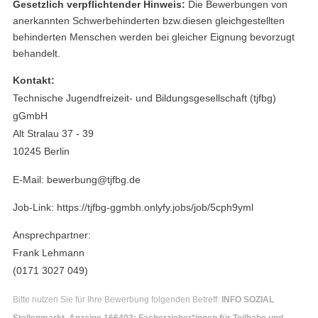
Gesetzlich verpflichtender Hinweis:
Die Bewerbungen von
anerkannten Schwerbehinderten bzw.diesen gleichgestellten
behinderten Menschen werden bei gleicher Eignung bevorzugt
behandelt.
Kontakt:
Technische Jugendfreizeit- und Bildungsgesellschaft (tjfbg)
gGmbH
Alt Stralau 37 - 39
10245 Berlin
E-Mail: bewerbung@tjfbg.de
Job-Link: https://tjfbg-ggmbh.onlyfy.jobs/job/5cph9yml
Ansprechpartner:
Frank Lehmann
(0171 3027 049)
Bitte nutzen Sie für Ihre Bewerbung folgenden Betreff:
INFO SOZIAL
Stellenmarkt, Anzeige 166403: Facherzieher*innen für Teilhabe und